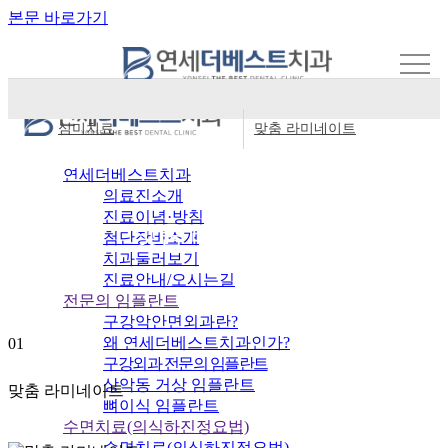
본문 바로가기
심미치료
맞춤 라미네이트
연세더베스트치과
의료진소개
진료이념·방침
맞춤 라미네이트
첨단장비소개
치과둘러보기
진료안내/오시는길
전문의 임플란트
구강악안면외과란?
왜 연세더베스트치과인가?
01
구강외과 전문의 임플란트
상악동 거상 임플란트
맞춤 라미네이트
뼈이식 임플란트
수면치료(의식하진정요법)
수면치료(의식하진정요법)