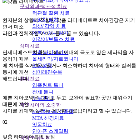
구강외과/턱관절 치료
턱관절 질환 치료
과잉치 발치
환자분의 상황에 적합한 맞춤 라미네이트로 치아건강은 지키
외상/ 감염 치료
면서 미소
매복사랑니 발치
라인과 전체적인 이미지를 바꿀 수 있습니다.
이갈이/보톡스 치료
심미치료
연세더베스트치과는 0.3mm 이내의 극도로 얇은 세라믹을 사
맞춤 라미네이트
용하기 때문
올세라믹/지르코니아
에 치아를 삭제하지 않거나 최소화하여 치아의 형태와 컬러를
잇몸성형
동시에 개선
심미레진수복
해드립니다.
틀니진료
임플란트 틀니
전체 틀니
예쁜 치아모양은 그대로 두고, 보완이 필요한 곳만 채워주기
부분 틀니
때문에 자연
자연치아의 소중함
치아를 최대한 살리는 건강한 치료법이라고 할 수 있습니다.
자연치아의 소중함
MTA 신경치료
02
잇몸치료
안아픈 스케일링
맞춤 라미네이트의 장점
상담/커뮤니티